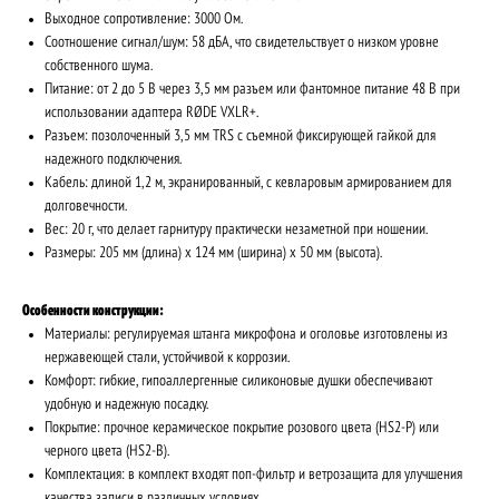
Выходное сопротивление: 3000 Ом.
Соотношение сигнал/шум: 58 дБА, что свидетельствует о низком уровне
собственного шума.
Питание: от 2 до 5 В через 3,5 мм разъем или фантомное питание 48 В при
использовании адаптера RØDE VXLR+.
Разъем: позолоченный 3,5 мм TRS с съемной фиксирующей гайкой для
надежного подключения.
Кабель: длиной 1,2 м, экранированный, с кевларовым армированием для
долговечности.
Вес: 20 г, что делает гарнитуру практически незаметной при ношении.
Размеры: 205 мм (длина) x 124 мм (ширина) x 50 мм (высота).
Особенности конструкции:
Материалы: регулируемая штанга микрофона и оголовье изготовлены из
нержавеющей стали, устойчивой к коррозии.
Комфорт: гибкие, гипоаллергенные силиконовые душки обеспечивают
удобную и надежную посадку.
Покрытие: прочное керамическое покрытие розового цвета (HS2-P) или
черного цвета (HS2-B).
Комплектация: в комплект входят поп-фильтр и ветрозащита для улучшения
качества записи в различных условиях.