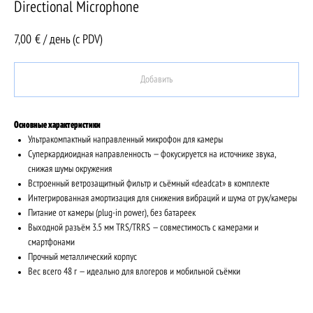
Directional Microphone
7,00
€ / день (c PDV)
Добавить
Основные характеристики
Ультракомпактный направленный микрофон для камеры
Суперкардиоидная направленность — фокусируется на источнике звука,
снижая шумы окружения
Встроенный ветрозащитный фильтр и съёмный «deadcat» в комплекте
Интегрированная амортизация для снижения вибраций и шума от рук/камеры
Питание от камеры (plug-in power), без батареек
Выходной разъём 3.5 мм TRS/TRRS — совместимость с камерами и
смартфонами
Прочный металлический корпус
Вес всего 48 г — идеально для влогеров и мобильной съёмки