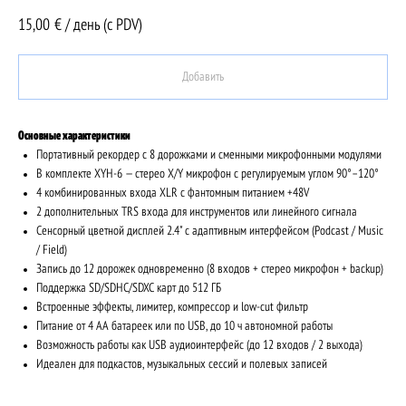
15,00
€ / день (c PDV)
Добавить
Основные характеристики
Портативный рекордер с 8 дорожками и сменными микрофонными модулями
В комплекте XYH-6 — стерео X/Y микрофон с регулируемым углом 90°–120°
4 комбинированных входа XLR с фантомным питанием +48V
2 дополнительных TRS входа для инструментов или линейного сигнала
Сенсорный цветной дисплей 2.4" с адаптивным интерфейсом (Podcast / Music
/ Field)
Запись до 12 дорожек одновременно (8 входов + стерео микрофон + backup)
Поддержка SD/SDHC/SDXC карт до 512 ГБ
Встроенные эффекты, лимитер, компрессор и low-cut фильтр
Питание от 4 AA батареек или по USB, до 10 ч автономной работы
Возможность работы как USB аудиоинтерфейс (до 12 входов / 2 выхода)
Идеален для подкастов, музыкальных сессий и полевых записей