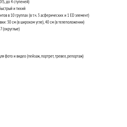
IS, до 4 ступеней)
быстрый и тихий
тов в 10 группах (в т.ч. 3 асферических и 1 ED элемент)
и: 30 см (в широком угле), 40 см (в телеположении)
7 (округлые)
я фото и видео (пейзаж, портрет, тревел, репортаж)