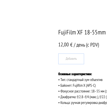
FujiFilm XF 18-55mm 
12,00
€ / день (c PDV)
Добавить
Основные характеристики:
• Тип: стандартный зум-объектив
• Байонет: Fujifilm X (APS-C)
• Фокусное расстояние: 18–55 мм (э
• Диафрагма: f/2.8–f/4 (макс.), f/22 
• Кольца: ручная регулировка диафр