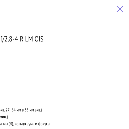
f/2.8-4 R LM OIS
кв. 27–84 мм в 35 мм экв.)
(мин.)
агмы (R), кольцо зума и фокуса