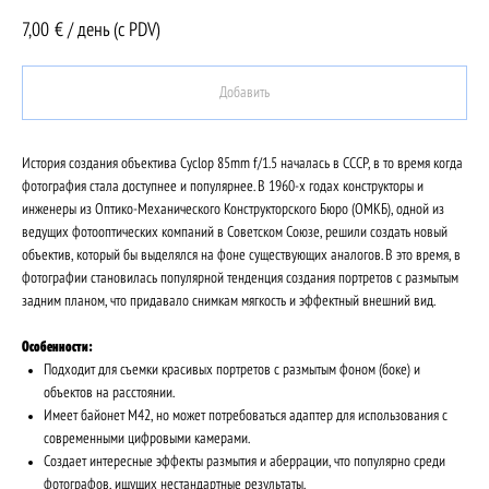
7,00
€ / день (c PDV)
Добавить
История создания объектива Cyclop 85mm f/1.5 началась в СССР, в то время когда
фотография стала доступнее и популярнее. В 1960-х годах конструкторы и
инженеры из Оптико-Механического Конструкторского Бюро (ОМКБ), одной из
ведущих фотооптических компаний в Советском Союзе, решили создать новый
объектив, который бы выделялся на фоне существующих аналогов. В это время, в
фотографии становилась популярной тенденция создания портретов с размытым
задним планом, что придавало снимкам мягкость и эффектный внешний вид.
Особенности:
Подходит для съемки красивых портретов с размытым фоном (боке) и
объектов на расстоянии.
Имеет байонет M42, но может потребоваться адаптер для использования с
современными цифровыми камерами.
Создает интересные эффекты размытия и аберрации, что популярно среди
фотографов, ищущих нестандартные результаты.