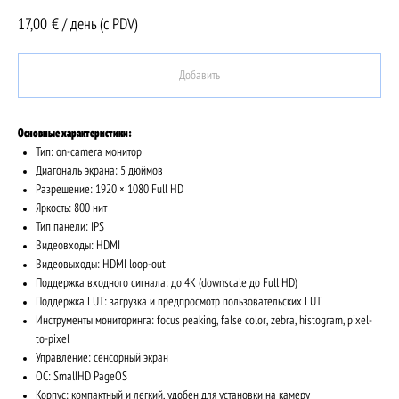
17,00
€ / день (c PDV)
Добавить
Основные характеристики:
Тип: on-camera монитор
Диагональ экрана: 5 дюймов
Разрешение: 1920 × 1080 Full HD
Яркость: 800 нит
Тип панели: IPS
Видеовходы: HDMI
Видеовыходы: HDMI loop-out
Поддержка входного сигнала: до 4K (downscale до Full HD)
Поддержка LUT: загрузка и предпросмотр пользовательских LUT
Инструменты мониторинга: focus peaking, false color, zebra, histogram, pixel-
to-pixel
Управление: сенсорный экран
ОС: SmallHD PageOS
Корпус: компактный и легкий, удобен для установки на камеру