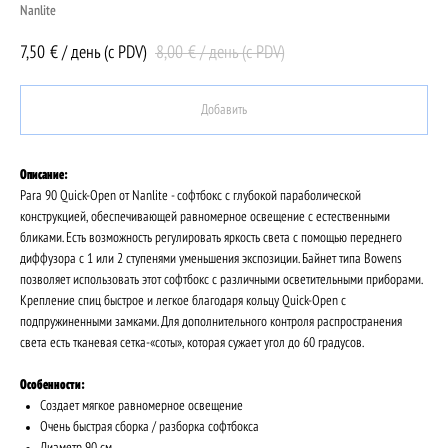
Nanlite
7,50
8,00
€ / день (c PDV)
€ / день (c PDV)
Добавить
Описание:
Para 90 Quick-Open от Nanlite - софтбокс с глубокой параболической
конструкцией, обеспечивающей равномерное освещение с естественными
бликами. Есть возможность регулировать яркость света с помощью переднего
диффузора с 1 или 2 ступенями уменьшения экспозиции. Байнет типа Bowens
позволяет использовать этот софтбокс с различными осветительными приборами.
Крепление спиц быстрое и легкое благодаря кольцу Quick-Open с
подпружиненными замками. Для дополнительного контроля распространения
света есть тканевая сетка-«соты», которая сужает угол до 60 градусов.
Особенности:
Создает мягкое равномерное освещение
Очень быстрая сборка / разборка софтбокса