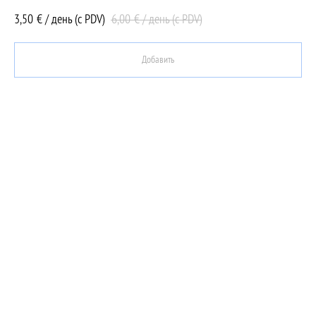
3,50
6,00
€ / день (c PDV)
€ / день (c PDV)
Добавить