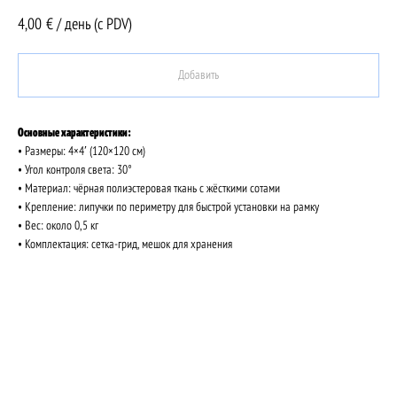
4,00
€ / день (c PDV)
Добавить
Основные характеристики:
• Размеры: 4×4′ (120×120 см)
• Угол контроля света: 30°
• Материал: чёрная полиэстеровая ткань с жёсткими сотами
• Крепление: липучки по периметру для быстрой установки на рамку
• Вес: около 0,5 кг
• Комплектация: сетка-грид, мешок для хранения